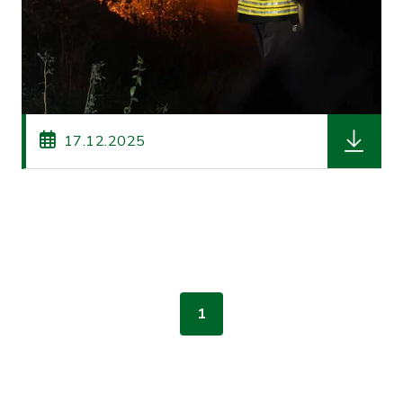
herunterl
17.12.2025
1